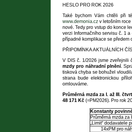
HESLO PRO ROK 2026
Také bychom Vám chtěli při té
www.demonia.cz
v letošním roce
nové. Tedy pro vstup do konce led
verzi Informačního servisu č. 1 a
případné komplikace se předem
PŘIPOMÍNKA AKTUÁLNÍCH ČÍ
V DIS č. 1/2026 jsme zveřejnili
mzdy pro náhradní plnění
. Spr
tisková chyba se bohužel vloudil
strana bude elektronickou příl
omlouváme.
Průměrná mzda za I. až III. čtvrt
48 171 Kč
(=PM2026). Pro rok 20
Konstanty povinné
Průměrná mzda za I. 
„Limit“ dodavatele p
14xPM pro náhr. 