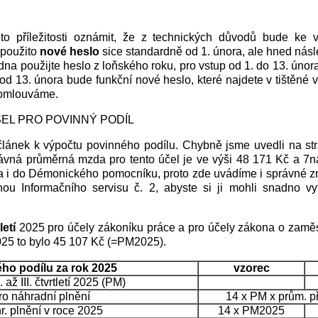
to příležitosti oznámit, že z technických důvodů bude ke
 použito
nové heslo
sice standardně od 1. února, ale hned ná
na použijte heslo z loňského roku, pro vstup od 1. do 13. únor
 od 13. února bude funkční nové heslo, které najdete v tištěné v
 omlouváme.
SEL PRO POVINNÝ PODÍL
 článek k výpočtu povinného podílu. Chybně jsme uvedli na st
ávná průměrná mzda pro tento účel je ve výši 48 171 Kč a 7n
a i do Démonického pomocníku, proto zde uvádíme i správné zně
ohou Informačního servisu č. 2, abyste si ji mohli snadno v
letí
2025 pro účely zákoníku práce a pro účely zákona o zaměst
25 to bylo 45 107 Kč (=PM2025).
ho podílu za rok 2025
vzorec
až III. čtvrtletí 2025 (PM)
ro náhradní plnění
14 x PM x prům. p
plnění v roce 2025
14 x PM2025