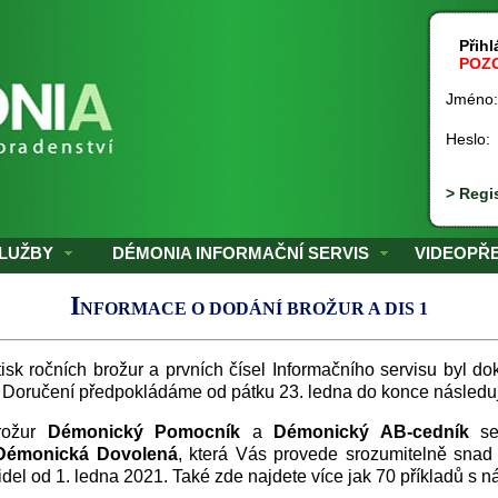
Přihlá
POZO
Jméno
Heslo
> Regi
LUŽBY
DÉMONIA INFORMAČNÍ SERVIS
VIDEOPŘ
I
NFORMACE O DODÁNÍ BROŽUR A DIS 1
sk ročních brožur a prvních čísel Informačního servisu byl 
. Doručení předpokládáme od pátku 23. ledna do konce následuj
brožur
Démonický Pomocník
a
Démonický AB-cedník
se 
Démonická
Dovolená
, která Vás provede srozumitelně snad
del od 1. ledna 2021. Také zde najdete více jak 70 příkladů s