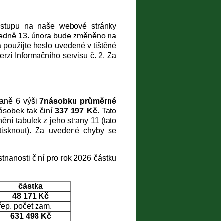
 vstupu na naše webové stránky
sledně 13. února bude změněno na
a použijte heslo uvedené v tištěné
erzi Informačního servisu č. 2. Za
raně 6 výši
7násobku průměrné
ásobek tak činí
337 197 Kč
. Tato
ní tabulek z jeho strany 11 (tato
ytisknout). Za uvedené chyby se
nanosti činí pro rok 2026 částku
částka
48 171 Kč
řep. počet zam.
631 498 Kč