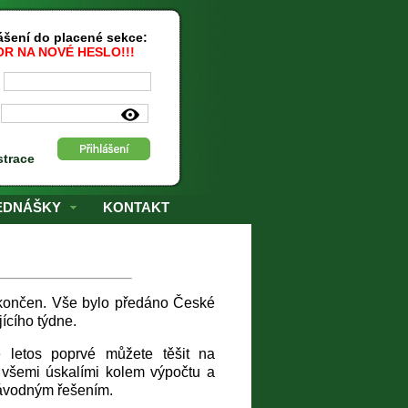
šení do placené sekce:
R NA NOVÉ HESLO!!!
:
:
strace
EDNÁŠKY
KONTAKT
dokončen. Vše bylo předáno České
ícího týdne.
letos poprvé můžete těšit na
 všemi úskalími kolem výpočtu a
 návodným řešením.