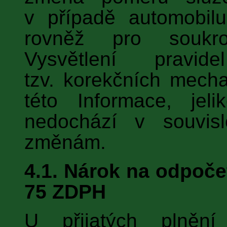
v případě automobilu
rovněž pro soukr
Vysvětlení pravi
tzv. korekčních mech
této Informace, jel
nedochází v souvis
změnám.
4.1. Nárok na odpoče
75 ZDPH
U přijatých plněn