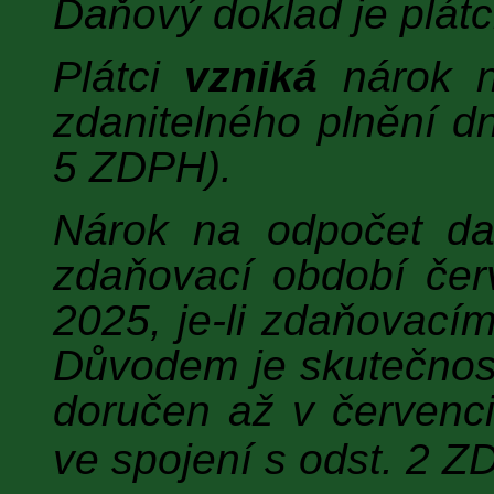
Daňový doklad je plátc
Plátci
vzniká
nárok n
zdanitelného plnění dn
5 ZDPH).
Nárok na odpočet d
zdaňovací období červ
2025, je-li zdaňovacím
Důvodem je skutečnost
doručen až v červenci
ve spojení s odst. 2 Z