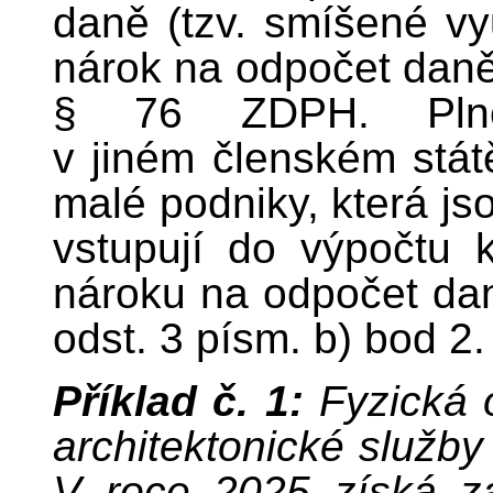
daně (tzv. smíšené využ
nárok na odpočet daně
§ 76 ZDPH. Plněn
v jiném členském stát
malé podniky, která j
vstupují do výpočtu k
nároku na odpočet da
odst. 3 písm. b) bod 2
Příklad č. 1:
Fyzická 
architektonické služby
V roce 2025 získá za