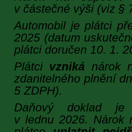
v částečné výši (viz §
Automobil je plátci p
2025 (datum uskutečně
plátci doručen 10. 1. 2
Plátci
vzniká
nárok n
zdanitelného plnění dn
5 ZDPH).
Daňový doklad je
v lednu 2026. Nárok 
plátce
uplatnit nejdř