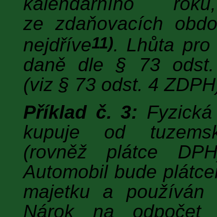
kalendářního ro
ze zdaňovacích obdo
11)
nejdříve
. Lhůta pro
daně dle § 73 odst
(viz § 73 odst. 4 ZDPH
Příklad č. 3:
Fyzická 
kupuje od tuzemsk
(rovněž plátce DPH
Automobil bude plátc
majetku a používán 
Nárok na odpočet 