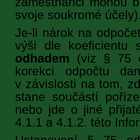
zaměstnanci mohou be
svoje soukromé účely)
Je-li nárok na odpoč
výši dle koeficientu
odhadem
(viz § 75 o
korekci odpočtu da
v závislosti na tom, zd
stane součástí poříz
nebo jde o jiné přijat
4.1.1 a 4.1.2. této Inf