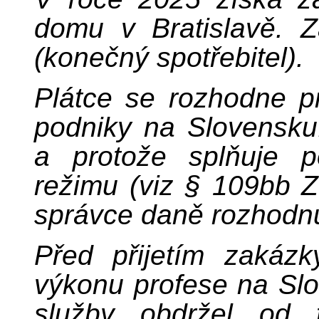
domu v Bratislavě. Z
(konečný spotřebitel).
Plátce se rozhodne p
podniky na Slovensku.
a protože splňuje p
režimu (viz § 109bb 
správce daně rozhodnut
Před přijetím zakázk
výkonu profese na Slo
služby obdržel od 