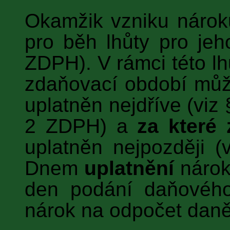
Okamžik vzniku nárok
pro běh lhůty pro jeh
ZDPH). V rámci této lhů
zdaňovací období můž
uplatněn nejdříve (viz 
2 ZDPH) a
za které
uplatněn nejpozději 
Dnem
uplatnění
nárok
den podání daňového 
nárok na odpočet daně