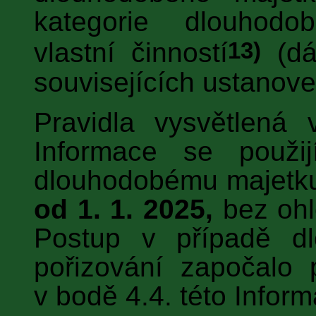
kategorie dlouhodo
13)
vlastní činností
(dá
souvisejících ustanov
Pravidla vysvětlená 
Informace se použi
dlouhodobému majetk
od 1. 1. 2025,
bez ohl
Postup v případě dl
pořizování započalo 
v bodě 4.4. této Infor