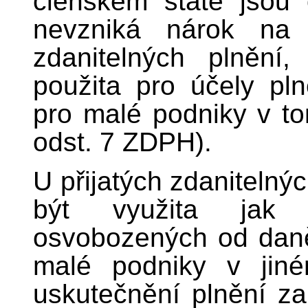
členském státě jsou 
nevzniká nárok na 
zdanitelných plnění
použita pro účely pl
pro malé podniky v to
odst. 7 ZDPH).
U přijatých zdanitelnýc
být využita jak 
osvobozených od daně
malé podniky v jiné
uskutečnění plnění za