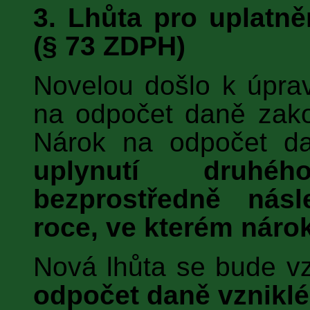
3. Lhůta pro uplatn
(§ 73 ZDPH)
Novelou došlo k úprav
na odpočet daně zako
Nárok na odpočet 
uplynutí druhé
bezprostředně násl
roce, ve kterém náro
Nová lhůta se bude v
odpočet daně vzniklé 