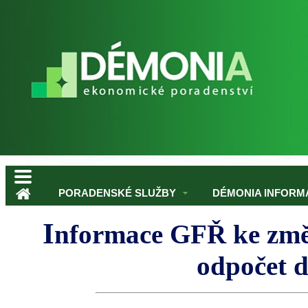
PORADENSKÉ SLUŽBY
DÉMONIA INFORMA
I
nformace GFŘ ke změ
odpočet d