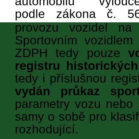
automobilů vylo
podle zákona č. 5
provozu vozidel na
Sportovním vozidlem 
ZDPH tedy pouze
v
registru historickýc
tedy i příslušnou regi
vydán průkaz sport
parametry vozu nebo 
samy o sobě pro klasif
rozhodující.