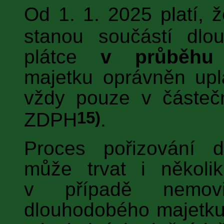
Od 1. 1. 2025 platí, ž
stanou součástí dlo
plátce
v průběhu 
majetku oprávněn upl
vždy pouze v částeč
15)
ZDPH
.
Proces pořizování 
může trvat i několik
v případě nemovi
dlouhodobého majetku 