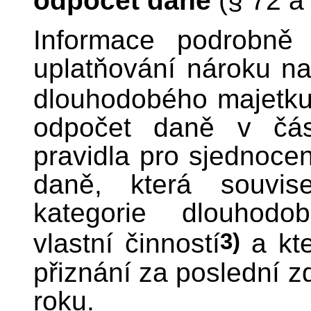
odpočet daně
(§ 72 a
Informace podrobně 
uplatňování nároku na
dlouhodobého majetk
odpočet daně v čás
pravidla pro sjednoce
daně, která souvis
kategorie dlouhodo
3)
vlastní činností
a kte
přiznání za poslední 
roku.