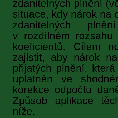
zdanitelných plnění (v
situace, kdy nárok na 
zdanitelných plněn
v rozdílném rozsahu 
koeficientů. Cílem n
zajistit, aby nárok 
přijatých plnění, kter
uplatněn ve shodné
korekce odpočtu dan
Způsob aplikace těch
níže.