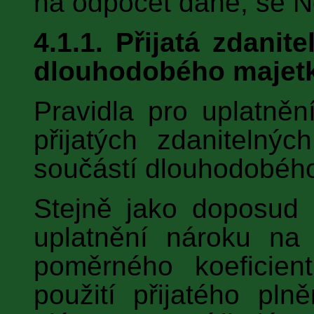
na odpočet daně, se N
4.1.1. Přijatá zdanit
dlouhodobého majet
Pravidla pro uplatně
přijatých zdanitelný
součástí dlouhodobého
Stejně jako doposud p
uplatnění nároku na 
poměrného koeficien
použití přijatého pl