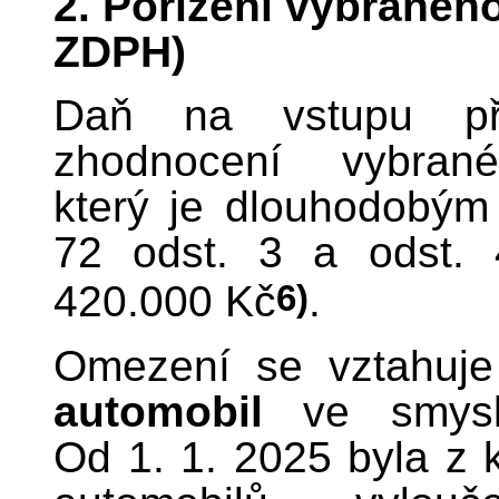
2. Pořízení vybranéh
ZDPH)
Daň na vstupu při
zhodnocení vybran
který je dlouhodobým
72 odst. 3 a odst. 
6)
420.000 Kč
.
Omezení se vztahuj
automobil
ve smysl
Od 1. 1. 2025 byla z 