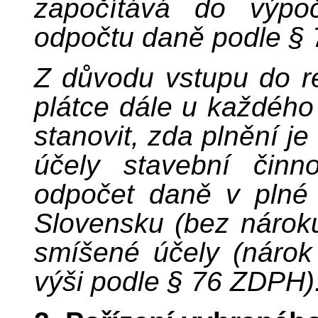
započítává do výpoč
odpočtu daně podle §
Z důvodu vstupu do r
plátce dále u každého 
stanovit, zda plnění je
účely stavební činn
odpočet daně v plné 
Slovensku (bez nárok
smíšené účely (nárok
výši podle § 76 ZDPH)