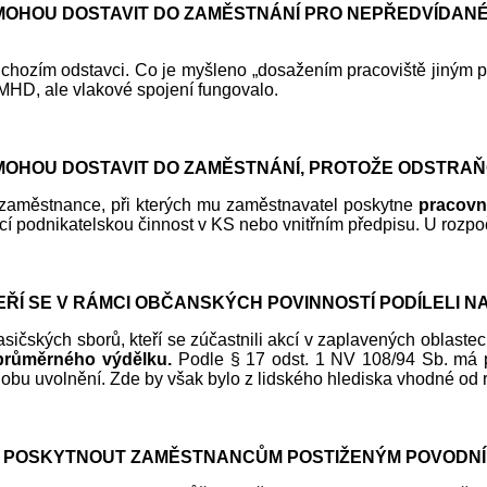
NEMOHOU DOSTAVIT DO ZAMĚSTNÁNÍ PRO NEPŘEDVÍDA
edchozím odstavci. Co je myšleno „dosažením pracoviště jiným 
HD, ale vlakové spojení fungovalo.
EMOHOU DOSTAVIT DO ZAMĚSTNÁNÍ, PROTOŽE ODSTRA
e zaměstnance, při kterých mu zaměstnavatel poskytne
pracovn
ící podnikatelskou činnost v KS nebo vnitřním předpisu. U rozpo
Í SE V RÁMCI OBČANSKÝCH POVINNOSTÍ PODÍLELI N
ičských sborů, kteří se zúčastnili akcí v zaplavených oblastec
průměrného výdělku.
Podle § 17 odst. 1 NV 108/94 Sb. má p
dobu uvolnění. Zde by však bylo z lidského hlediska vhodné o
L POSKYTNOUT ZAMĚSTNANCŮM POSTIŽENÝM POVODNÍ