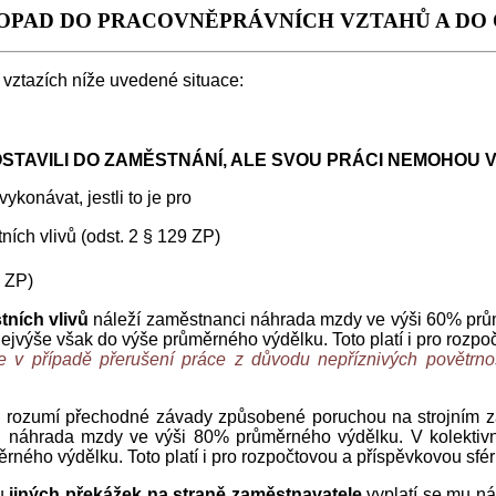
DOPAD DO PRACOVNĚPRÁVNÍCH VZTAHŮ A DO
vztazích níže uvedené situace:
OSTAVILI DO ZAMĚSTNÁNÍ, ALE SVOU PRÁCI NEMOHOU
onávat, jestli to je pro
ích vlivů (odst. 2 § 129 ZP)
0 ZP)
tních vlivů
náleží zaměstnanci náhrada mzdy ve výši 60% prům
ejvýše však do výše průměrného výdělku. Toto platí i pro rozpo
e v případě přerušení práce z důvodu nepříznivých povětrn
 rozumí přechodné závady způsobené poruchou na strojním za
ci náhrada mzdy ve výši 80% průměrného výdělku. V kolektivn
ého výdělku. Toto platí i pro rozpočtovou a příspěvkovou sfér
du
jiných překážek na straně zaměstnavatele
vyplatí se mu ná