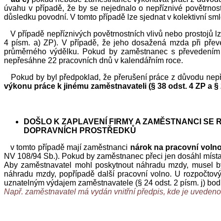
úvahu v případě, že by se nejednalo o nepříznivé povětrno
důsledku povodní. V tomto případě lze sjednat v kolektivní 
V případě nepříznivých povětrnostních vlivů nebo prostojů l
4 písm. a) ZP). V případě, že jeho dosažená mzda při přev
průměrného výdělku. Pokud by zaměstnanec s převedením n
nepřesáhne 22 pracovních dnů v kalendářním roce.
Pokud by byl předpoklad, že přerušení práce z důvodu nepří
výkonu práce k jinému zaměstnavateli (§ 38 odst. 4 ZP a § 
DOŠLO K ZAPLAVENÍ FIRMY A ZAMĚSTNANCI S
DOPRAVNÍCH PROSTŘEDKŮ
v tomto případě mají zaměstnanci
nárok na pracovní voln
NV 108/94 Sb.). Pokud by zaměstnanec přeci jen dosáhl místa p
Aby zaměstnavatel mohl poskytnout náhradu mzdy, musel by r
náhradu mzdy, popřípadě další pracovní volno. U rozpočtov
uznatelným výdajem zaměstnavatele (§ 24 odst. 2 písm. j) bod
Např. zaměstnavatel má vydán vnitřní předpis, kde je uvedeno,