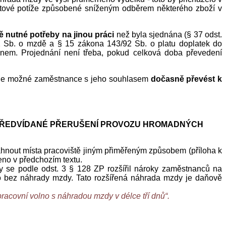
bytové potíže způsobené sníženým odběrem některého zboží v
 nutné potřeby na jinou práci
než byla sjednána (§ 37 odst.
92 Sb. o mzdě a § 15 zákona 143/92 Sb. o platu doplatek do
nem. Projednání není třeba, pokud celková doba převedení
u, je možné zaměstnance s jeho souhlasem
dočasně převést k
EPŘEDVÍDANÉ PŘERUŠENÍ PROVOZU HROMADNÝCH
hnout místa pracoviště jiným přiměřeným způsobem (příloha k
eno v předchozím textu.
by se podle odst. 3 § 128 ZP rozšířil nároky zaměstnanců na
no bez náhrady mzdy. Tato rozšířená náhrada mzdy je daňově
racovní volno s náhradou mzdy v délce tří dnů“.