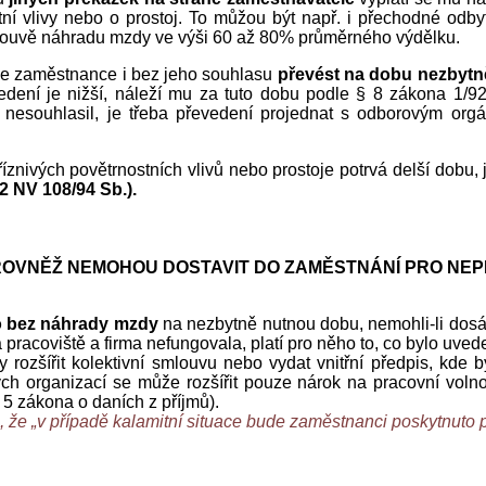
stní vlivy nebo o prostoj. To můžou být např. i přechodné od
smlouvě náhradu mzdy ve výši 60 až 80% průměrného výdělku.
ze zaměstnance i bez jeho souhlasu
převést na dobu nezbytně
edení je nižší, náleží mu za tuto dobu podle § 8 zákona 1/
esouhlasil, je třeba převedení projednat s odborovým orgá
znivých povětrnostních vlivů nebo prostoje potrvá delší dob
2 NV 108/94 Sb.).
E ROVNĚŽ NEMOHOU DOSTAVIT DO ZAMĚSTNÁNÍ PRO N
o bez náhrady mzdy
na nezbytně nutnou dobu, nemohli-li dosá
racoviště a firma nefungovala, platí pro něho to, co bylo uved
ozšířit kolektivní smlouvu nebo vydat vnitřní předpis, kde 
ých organizací se může rozšířit pouze nárok na pracovní vol
 5 zákona o daních z příjmů).
 že „v případě kalamitní situace bude zaměstnanci poskytnuto p