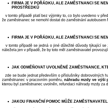
FIRMA JE V POŘÁDKU, ALE ZAMĚSTNANCI SE 
PROSTŘEDKŮ
v tomto případě platí bez výjimky to, co bylo uvedeno v př
že zaměstnanec se nemohl dostat do zaměstnání autobusem M
FIRMA JE V POŘÁDKU, ALE ZAMĚSTNANCI SE N
v tomto případě se jedná o jiné důležité důvody týkající s
náležela jen v případě, že by toto měl zaměstnavatel provozuj
JAK ODMĚŇOVAT UVOLNĚNÉ ZAMĚSTNANCE, KTEŘ
zde se bude jednat především o příslušníky dobrovolných has
zaměstnanec v pracovním poměru,
náhradu mzdy ve výši 
kterou byl zaměstnanec uvolněn, refundaci náhrady mzdy za 
JAKOU FINANČNÍ POMOC MŮŽE ZAMĚSTNAVATE