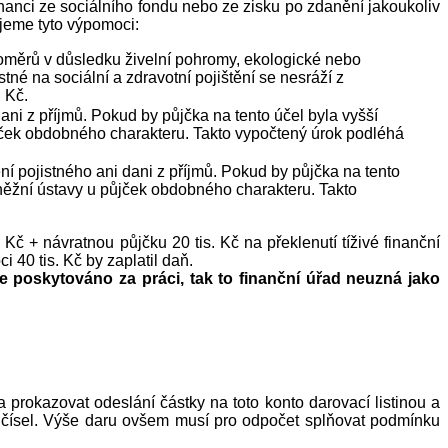
nci ze sociálního fondu nebo ze zisku po zdanění jakoukoliv
ujeme tyto výpomoci:
oměrů v důsledku živelní pohromy, ekologické nebo
tné na sociální a zdravotní pojištění se nesráží z
 Kč.
ani z příjmů. Pokud by půjčka na tento účel byla vyšší
 půjček obdobného charakteru. Takto vypočtený úrok podléhá
ní pojistného ani dani z příjmů. Pokud by půjčka na tento
 peněžní ústavy u půjček obdobného charakteru. Takto
 + návratnou půjčku 20 tis. Kč na překlenutí tíživé finanční
 40 tis. Kč by zaplatil daň.
poskytováno za práci, tak to finanční úřad neuzná jako
rokazovat odeslání částky na toto konto darovací listinou a
h čísel. Výše daru ovšem musí pro odpočet splňovat podmínku