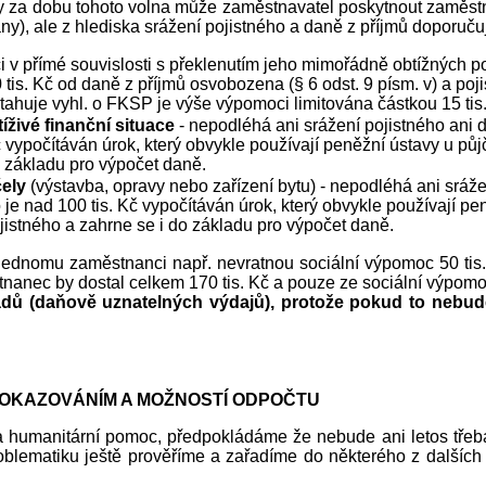
za dobu tohoto volna může zaměstnavatel poskytnout zaměstna
ny), ale z hlediska srážení pojistného a daně z příjmů doporuč
 v přímé souvislosti s překlenutím jeho mimořádně obtížných p
is. Kč od daně z příjmů osvobozena (§ 6 odst. 9 písm. v) a pojis
ztahuje vyhl. o FKSP je výše výpomoci limitována částkou 15 tis.
tíživé finanční situace
- nepodléhá ani srážení pojistného ani d
. Kč vypočítáván úrok, který obvykle používají peněžní ústavy u
o základu pro výpočet daně.
čely
(výstavba, opravy nebo zařízení bytu) - nepodléhá ani sráže
 co je nad 100 tis. Kč vypočítáván úrok, který obvykle používají
istného a zahrne se i do základu pro výpočet daně.
dnomu zaměstnanci např. nevratnou sociální výpomoc 50 tis. Kč
nanec by dostal celkem 170 tis. Kč a pouze ze sociální výpomoci
ů (daňově uznatelných výdajů), protože pokud to nebude 
PROKAZOVÁNÍM A MOŽNOSTÍ ODPOČTU
 humanitární pomoc, předpokládáme že nebude ani letos třeba p
roblematiku ještě prověříme a zařadíme do některého z dalšíc