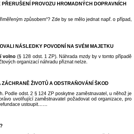
NÉ PŘERUŠENÍ PROVOZU HROMADNÝCH DOPRAVNÍCH
přiměřeným způsobem“? Zde by se mělo jednat např. o případ,
ŇOVALI NÁSLEDKY POVODNÍ NA SVÉM MAJETKU
í volno
(§ 128 odst. 1 ZP). Náhrada mzdy by v tomto případě
čtových organizací náhradu přiznat nelze.
A ZÁCHRANĚ ŽIVOTŮ A ODSTRAŇOVÁNÍ ŠKOD
h. Podle odst. 2 § 124 ZP poskytne zaměstnavatel, u něhož je
rávo uvolňující zaměstnavatel požadovat od organizace, pro
d refundace ustoupit……
?