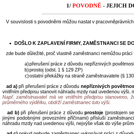
1/
POVODNĚ
- JEJICH 
V souvislosti s povodněmi můžou nastat v pracovněprávních 
DOŠLO K ZAPLAVENÍ FIRMY, ZAMĚSTNANCI SE D
zde bude důležité, proč vlastně zaměstnanci nemůžou práci vyk
a)
přerušení práce z důvodu nepříznivých povětrnostn
b)
prostoj (odst. 1 § 129 ZP)
c)
ostatní překážky na straně zaměstnavatele (§ 13
ad a)
při přerušení práce z důvodu
nepříznivých povětrnos
vnitřním předpisu stanovit náhradu mzdy nad uvedenou výši, n
Např. zaměstnavatel má ve vnitřním předpisu stanoveno, ž
průměrného výdělku, obdrží zaměstnanec tuto výši.
ad b)
při přerušení práce z důvodu
prostoje
(prostojem se
jinými podobnými provozními příčinami) přísluší zaměstnan
náhradu mzdy nad uvedenou výši, nejvýše však do výše průměrn
ad c)
pokud nebude zaměstnanec vykonávat práci z důvo