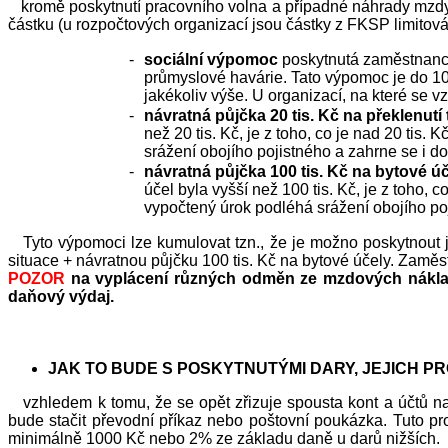
kromě poskytnutí pracovního volna a případné náhrady mzdy 
částku (u rozpočtových organizací jsou částky z FKSP limitová
-
sociální výpomoc
poskytnutá zaměstnanci
průmyslové havárie. Tato výpomoc je do 10 t
jakékoliv výše. U organizací, na které se v
-
návratná půjčka 20 tis. Kč na překlenutí 
než 20 tis. Kč, je z toho, co je nad 20 tis
srážení obojího pojistného a zahrne se i d
-
návratná půjčka 100 tis. Kč na bytové ú
účel byla vyšší než 100 tis. Kč, je z toho,
vypočtený úrok podléhá srážení obojího poj
Tyto výpomoci lze kumulovat tzn., že je možno poskytnout je
situace + návratnou půjčku 100 tis. Kč na bytové účely. Zaměst
POZOR
na vyplácení různých odměn ze mzdových náklad
daňový výdaj.
JAK TO BUDE S POSKYTNUTÝMI DARY, JEJICH 
vzhledem k tomu, že se opět zřizuje spousta kont a účtů na
bude stačit převodní příkaz nebo poštovní poukázka. Tuto p
minimálně 1000 Kč nebo 2% ze základu daně u darů nižších.