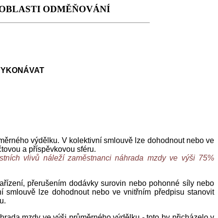
 OBLASTI ODMĚŇOVÁNÍ
 VYKONÁVAT
ěrného výdělku. V kolektivní smlouvě lze dohodnout nebo ve
čtovou a příspěvkovou sféru.
ostních vlivů náleží zaměstnanci náhrada mzdy ve výši 75%
řízení, přerušením dodávky surovin nebo pohonné síly nebo
í smlouvě lze dohodnout nebo ve vnitřním předpisu stanovit
u.
hrada mzdy ve výši průměrného výdělku - toto by přicházelo v