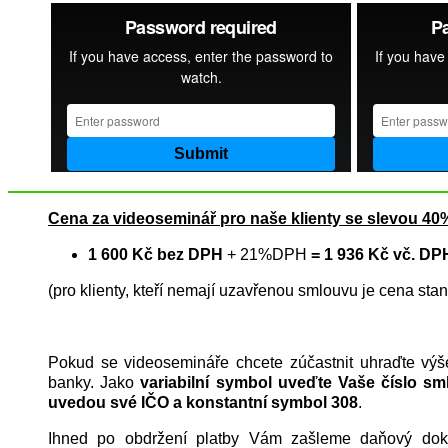
Cena za videoseminář pro naše klienty se slevou 40%
1 600 Kč bez DPH
+ 21%DPH
= 1 936 Kč vč. DP
(pro klienty, kteří nemají uzavřenou smlouvu je cena st
Pokud se videosemináře chcete zúčastnit uhraďte vý
banky. Jako
variabilní symbol uveďte Vaše číslo sml
uvedou své IČO a konstantní symbol 308
.
Ihned po obdržení platby Vám zašleme daňový do