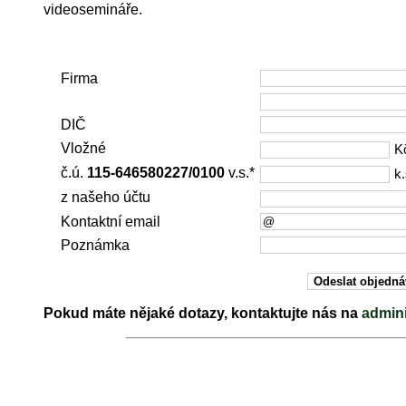
videosemináře.
Firma
DIČ
Vložné
K
č.ú.
115-646580227/0100
v.s.*
k.
z našeho účtu
Kontaktní email
Poznámka
Pokud máte nějaké dotazy, kontaktujte nás na
admin