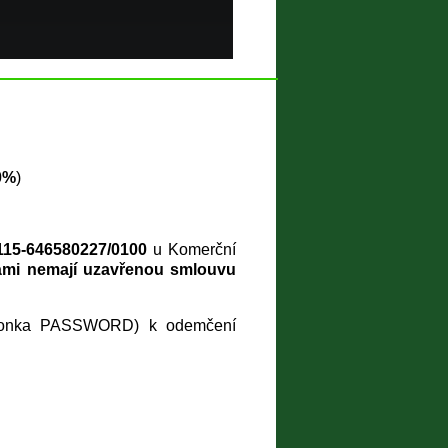
0%
)
115-646580227/0100
u Komerční
 námi nemají uzavřenou smlouvu
kolonka PASSWORD) k odemčení