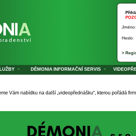
Přihlá
POZO
Jméno
Heslo
> Regi
LUŽBY
DÉMONIA INFORMAČNÍ SERVIS
VIDEOPŘ
eme Vám nabídku na další „videopřednášku“, kterou pořádá fir