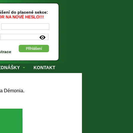
šení do placené sekce:
R NA NOVÉ HESLO!!!
:
:
strace
EDNÁŠKY
KONTAKT
ma Démonia.