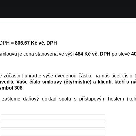
%DPH
= 806,67 Kč vč. DPH
u smlouvu je cena stanovena ve výši
484 Kč vč. DPH
po slevě
4
 zúčastnit uhraďte výše uvedenou částku na náš účet číslo
uveďte Vaše číslo smlouvy (čtyřmístné) a klienti, kteří s
symbol 308
.
m zašleme daňový doklad spolu s přístupovým heslem (